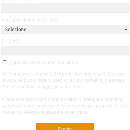
Você já é cliente da S.I.N.?
9 + 3 = ?
I agree to receive communications.
Our company is committed to protecting and respecting your
privacy, and your data is used solely for marketing purposes.
Access our privacy
policy
to learn more.
A nossa empresa está comprometida a proteger e respeitar
sua privacidade, seus dados são usados apenas para fins de
marketing. Acesse nossa para saber mais.
Enviar